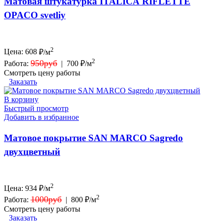
Матовая штукатурка ITALICA RIFLETTE
OPACO svetliy
2
Цена:
608
₽/м
2
950руб
Работа:
|
700 ₽/м
Смотреть цену работы
Заказать
В корзину
Быстрый просмотр
Добавить в избранное
Матовое покрытие SAN MARCO Sagredo
двухцветный
2
Цена:
934
₽/м
2
1000руб
Работа:
|
800 ₽/м
Смотреть цену работы
Заказать