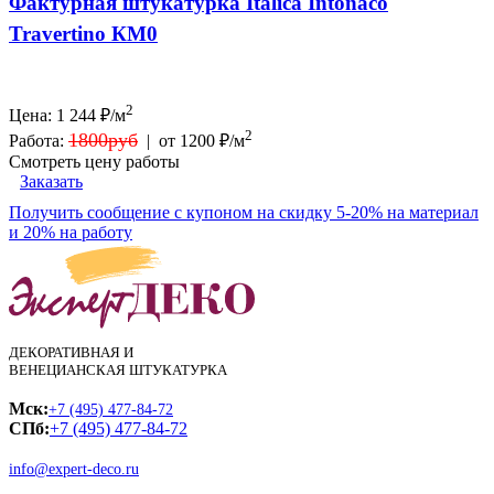
Фактурная штукатурка Italica Intonaco
Travertino КМ0
2
Цена:
1 244
₽/м
2
1800руб
Работа:
|
от 1200 ₽/м
Смотреть цену работы
Заказать
Получить сообщение с купоном на скидку 5-20% на материал
и 20% на работу
ДЕКОРАТИВНАЯ И
ВЕНЕЦИАНСКАЯ ШТУКАТУРКА
Мск:
+7 (495) 477-84-72
СПб:
+7 (495) 477-84-72
info@expert-deco.ru