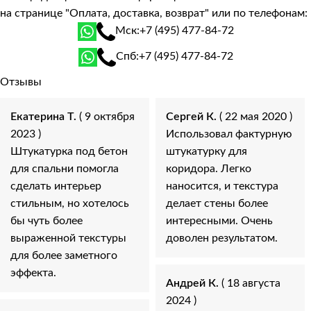
на странице
"Оплата, доставка, возврат"
или по телефонам:
Мск:
+7 (495) 477-84-72
Спб:
+7 (495) 477-84-72
Отзывы
Екатерина Т.
( 9 октября
Сергей К.
( 22 мая 2020 )
2023 )
Использовал фактурную
Штукатурка под бетон
штукатурку для
для спальни помогла
коридора. Легко
сделать интерьер
наносится, и текстура
стильным, но хотелось
делает стены более
бы чуть более
интересными. Очень
выраженной текстуры
доволен результатом.
для более заметного
эффекта.
Андрей К.
( 18 августа
2024 )