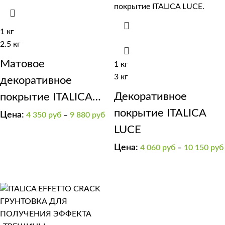
1 кг
2.5 кг
Матовое
1 кг
3 кг
декоративное
Декоративное
покрытие ITALICA
покрытие ITALICA
RIFLETTE OPACO
Цена:
4 350
руб
–
9 880
руб
LUCE
400
Цена:
4 060
руб
–
10 150
руб