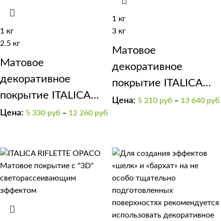
1 кг
1 кг
3 кг
2.5 кг
Матовое
Матовое
декоративное
декоративное
покрытие ITALICA
покрытие ITALICA
VELOUR
Цена:
5 210
руб
–
13 640
руб
SOFT
Цена:
5 330
руб
–
12 260
руб