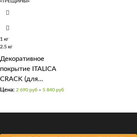
1 кг
2.5 кг
Декоративное
покрытие ITALICA
CRACK (для
получения эффекта
Цена:
2 690
руб
–
5 840
руб
“трещины”).