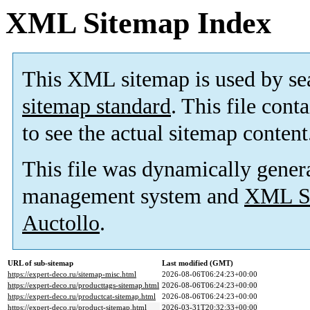
XML Sitemap Index
This XML sitemap is used by se
sitemap standard
. This file cont
to see the actual sitemap content
This file was dynamically gener
management system and
XML Si
Auctollo
.
URL of sub-sitemap
Last modified (GMT)
https://expert-deco.ru/sitemap-misc.html
2026-08-06T06:24:23+00:00
https://expert-deco.ru/producttags-sitemap.html
2026-08-06T06:24:23+00:00
https://expert-deco.ru/productcat-sitemap.html
2026-08-06T06:24:23+00:00
https://expert-deco.ru/product-sitemap.html
2026-03-31T20:32:33+00:00